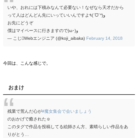
いや、おれには下積みなんて必要ない！なぜなら天才だから
って人はどんどん先にいっていいんですよ٩(ˊᗜˋ*)و
お先にどうぞ
僕はマイペースに行きますので|ω･)و
— こじWebエンジニア (@koji_aibaka)
February 14, 2018
今回は、こんな感じで。
おまけ
残業で荒んだ心が
#魔女集会で会いましょう
のおかげで癒された☺️
このタグで作品を投稿してる絵師さん方、素晴らしい作品をあ
りがとう…