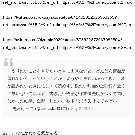
ref_src=twsrc%5Etfw&ref_url=https%3A%2F%2Fcurazy.com%2Farc
https://twitter.com/rokusyaku/status/841492312525963265?
ref_src=twsrc%5Etfw&ref_url=https%3A%2F%2Fcurazy.com%2Farc
https://twitter.com/Oiympic2020/status/878922872067989504?
ref_src=twsrc%5Etfw&ref_url=https%3A%2F%2Fcurazy.com%2Farc
「やりたいことをやりたいときに出来ないと、どんどん情熱が
薄れていく」っていうことが、ようやく最近わかってきた。本
が読みたいときに忙しくて読めず、観たい映画の上映館が近く
に無いせいで観れず、書きたい物語が作業優先度が低くて書け
なかった結果、全部「したい」欲求が消え失せててやばい
— 黒河けーこ (@chocolad0121)
July 2, 2017
あー、なんかわかる気がするー